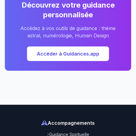
Découvrez votre guidance
personnalisée
Accédez à vos outils de guidance : thème
astral, numérologie, Human Design
Accéder à Guidances.app
Accompagnements
Guidance Spirituelle