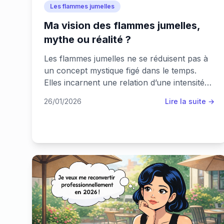
Les flammes jumelles
Ma vision des flammes jumelles,
mythe ou réalité ?
Les flammes jumelles ne se réduisent pas à
un concept mystique figé dans le temps.
Elles incarnent une relation d’une intensité
exceptionnelle, bâtie sur la force d’une
26/01/2026
Lire la suite →
connexion quantique. Cette polarité inversée
permet à chacun d’entre nous de
transcender les barrières conventionnelles
de la perception et d’explorer une dimension
où l’amour devient le moteur d’une évolution
spirituelle profond