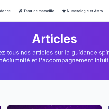
dance
Tarot de marseille
Numerologie et Astro
Articles
 tous nos articles sur la guidance spiri
médiumnité et l'accompagnement intuiti